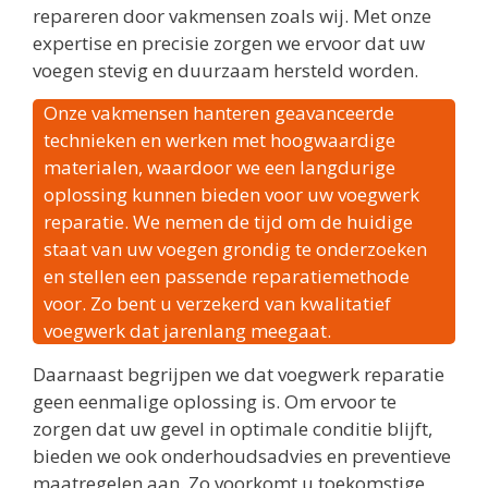
repareren door vakmensen zoals wij. Met onze
expertise en precisie zorgen we ervoor dat uw
voegen stevig en duurzaam hersteld worden.
Onze vakmensen hanteren geavanceerde
technieken en werken met hoogwaardige
materialen, waardoor we een langdurige
oplossing kunnen bieden voor uw voegwerk
reparatie. We nemen de tijd om de huidige
staat van uw voegen grondig te onderzoeken
en stellen een passende reparatiemethode
voor. Zo bent u verzekerd van kwalitatief
voegwerk dat jarenlang meegaat.
Daarnaast begrijpen we dat voegwerk reparatie
geen eenmalige oplossing is. Om ervoor te
zorgen dat uw gevel in optimale conditie blijft,
bieden we ook onderhoudsadvies en preventieve
maatregelen aan. Zo voorkomt u toekomstige