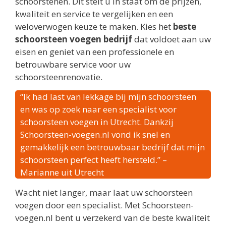
schoorstenen. Dit stelt u in staat om de prijzen,
kwaliteit en service te vergelijken en een
weloverwogen keuze te maken. Kies het
beste
schoorsteen voegen bedrijf
dat voldoet aan uw
eisen en geniet van een professionele en
betrouwbare service voor uw
schoorsteenrenovatie.
“Ik had last van lekkage bij mijn schoorsteen
en was op zoek naar een specialist voor
schoorsteen voegen in Utrecht. Dankzij
Schoorsteen-voegen.nl vond ik snel en
gemakkelijk een betrouwbaar bedrijf dat mijn
schoorsteen perfect heeft hersteld.” –
Marianne uit Utrecht
Wacht niet langer, maar laat uw schoorsteen
voegen door een specialist. Met Schoorsteen-
voegen.nl bent u verzekerd van de beste kwaliteit