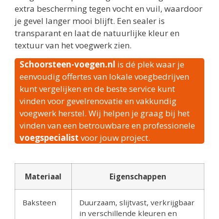
extra bescherming tegen vocht en vuil, waardoor
je gevel langer mooi blijft. Een sealer is
transparant en laat de natuurlijke kleur en
textuur van het voegwerk zien.
Schoorsteen-voegen.nl
is dé plek waar je
eenvoudig offertes van lokale voegbedrijven
kunt vergelijken en de beste service kunt
vinden voor gevelrenovatie en vakkundig
voegwerk herstel. Wij helpen je graag bij het
vinden van een betrouwbare en professionele
voegspecialist
voor jouw project.
Materiaal
Eigenschappen
Baksteen
Duurzaam, slijtvast, verkrijgbaar
in verschillende kleuren en