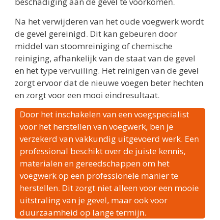
beschadiging aan de gevel te voorkomen.
Na het verwijderen van het oude voegwerk wordt
de gevel gereinigd. Dit kan gebeuren door
middel van stoomreiniging of chemische
reiniging, afhankelijk van de staat van de gevel
en het type vervuiling. Het reinigen van de gevel
zorgt ervoor dat de nieuwe voegen beter hechten
en zorgt voor een mooi eindresultaat.
Door het inschakelen van een voegspecialist
voor het herstellen van voegwerk, ben je
verzekerd van vakkundig uitgevoerd werk. Een
professional beschikt over de juiste kennis,
materialen en gereedschappen om het
voegwerk op een professionele manier te
herstellen. Dit zorgt niet alleen voor een mooie
uitstraling van je gevel, maar ook voor
duurzaamheid op lange termijn.