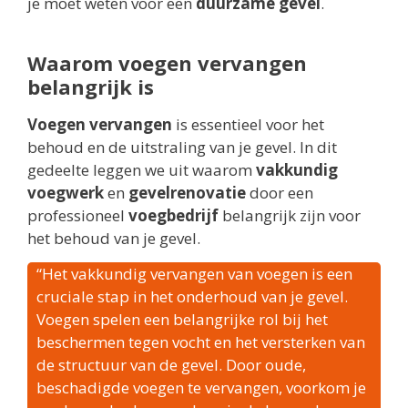
je moet weten voor een
duurzame gevel
.
Waarom voegen vervangen
belangrijk is
Voegen vervangen
is essentieel voor het
behoud en de uitstraling van je gevel. In dit
gedeelte leggen we uit waarom
vakkundig
voegwerk
en
gevelrenovatie
door een
professioneel
voegbedrijf
belangrijk zijn voor
het behoud van je gevel.
“Het vakkundig vervangen van voegen is een
cruciale stap in het onderhoud van je gevel.
Voegen spelen een belangrijke rol bij het
beschermen tegen vocht en het versterken van
de structuur van de gevel. Door oude,
beschadigde voegen te vervangen, voorkom je