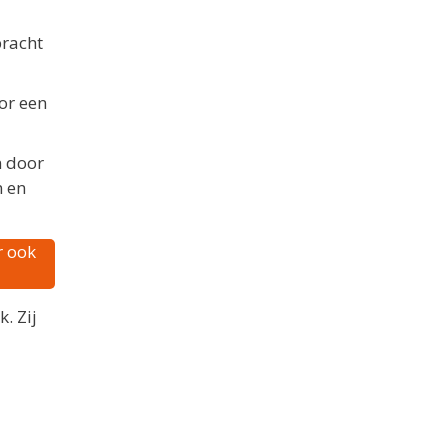
bracht
or een
n door
n en
r ook
. Zij