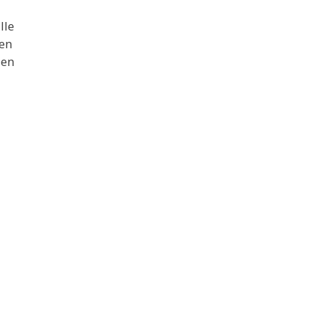
lle
en
 en