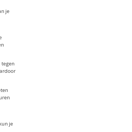
an je
e
en
l tegen
aardoor
eten
euren
kun je