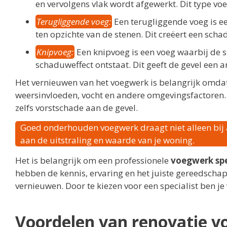
en vervolgens vlak wordt afgewerkt. Dit type voeg
Terugliggende voeg:
Een terugliggende voeg is e
ten opzichte van de stenen. Dit creëert een scha
Knipvoeg:
Een knipvoeg is een voeg waarbij de s
schaduweffect ontstaat. Dit geeft de gevel een a
Het vernieuwen van het voegwerk is belangrijk omda
weersinvloeden, vocht en andere omgevingsfactoren. 
zelfs vorstschade aan de gevel.
Goed onderhouden voegwerk draagt niet alleen bij
aan de uitstraling en waarde van je woning.
Het is belangrijk om een professionele
voegwerk spe
hebben de kennis, ervaring en het juiste gereedschap
vernieuwen. Door te kiezen voor een specialist ben j
Voordelen van renovatie 