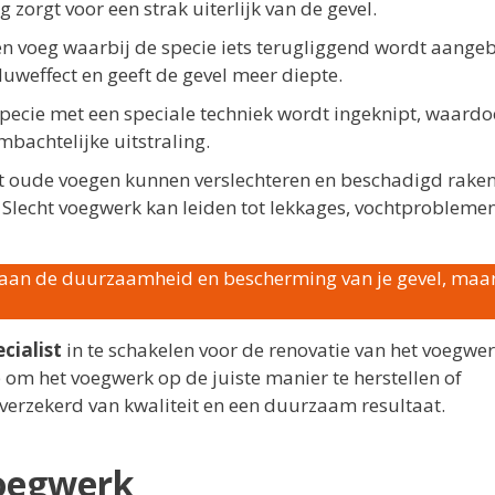
 zorgt voor een strak uiterlijk van de gevel.
en voeg waarbij de specie iets terugliggend wordt aange
duweffect en geeft de gevel meer diepte.
pecie met een speciale techniek wordt ingeknipt, waardo
mbachtelijke uitstraling.
t oude voegen kunnen verslechteren en beschadigd rake
Slecht voegwerk kan leiden tot lekkages, vochtprobleme
 aan de duurzaamheid en bescherming van je gevel, maa
cialist
in te schakelen voor de renovatie van het voegwerk
 om het voegwerk op de juiste manier te herstellen of
e verzekerd van kwaliteit en een duurzaam resultaat.
voegwerk