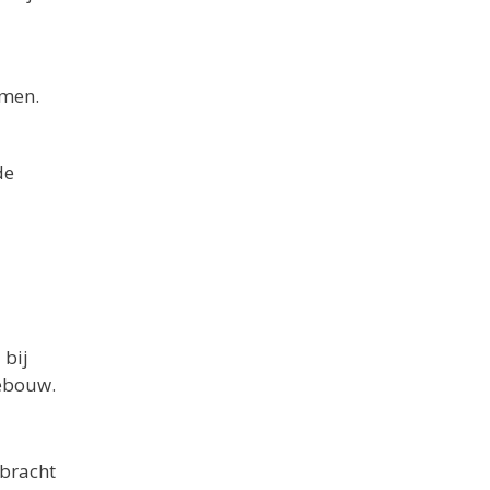
omen.
de
 bij
gebouw.
ebracht