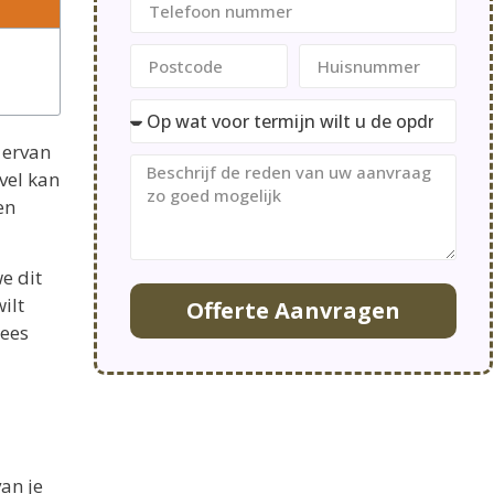
 ervan
vel kan
en
e dit
ilt
Offerte Aanvragen
lees
an je