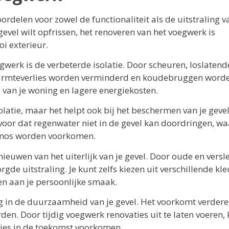
ordelen voor zowel de functionaliteit als de uitstraling v
evel wilt opfrissen, het renoveren van het voegwerk is
i exterieur.
gwerk is de verbeterde isolatie. Door scheuren, loslatend
 warmteverlies worden verminderd en koudebruggen word
e van je woning en lagere energiekosten.
olatie, maar het helpt ook bij het beschermen van je geve
oor dat regenwater niet in de gevel kan doordringen, w
 mos worden voorkomen.
ieuwen van het uiterlijk van je gevel. Door oude en versl
orgde uitstraling. Je kunt zelfs kiezen uit verschillende kl
sen aan je persoonlijke smaak.
ng in de duurzaamheid van je gevel. Het voorkomt verdere
n. Door tijdig voegwerk renovaties uit te laten voeren, 
ties in de toekomst voorkomen.