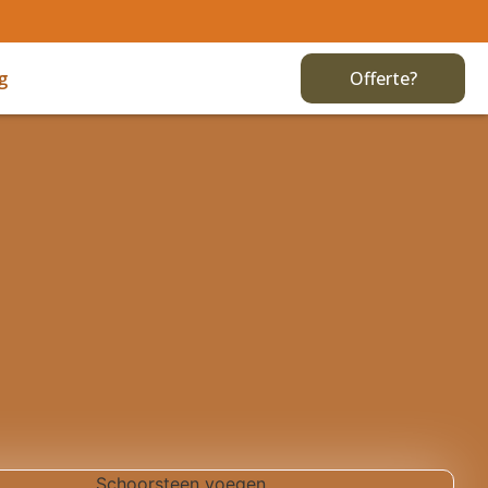
g
Offerte?