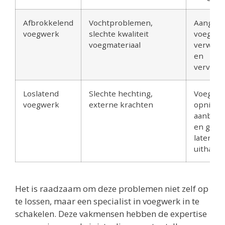
Afbrokkelend
Vochtproblemen,
Aangeta
voegwerk
slechte kwaliteit
voegwe
voegmateriaal
verwijd
en
vervang
Loslatend
Slechte hechting,
Voegwe
voegwerk
externe krachten
opnieu
aanbre
en goed
laten
uithard
Het is raadzaam om deze problemen niet zelf op
te lossen, maar een specialist in voegwerk in te
schakelen. Deze vakmensen hebben de expertise