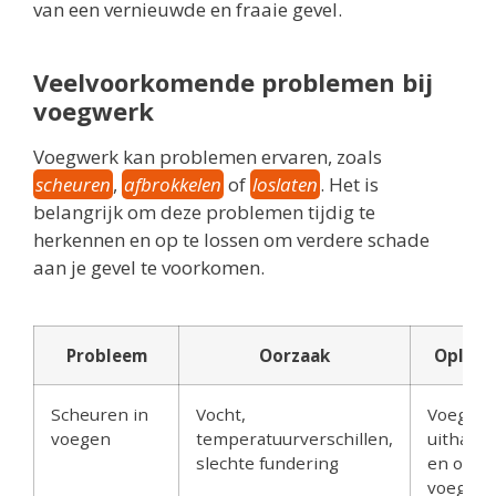
van een vernieuwde en fraaie gevel.
Veelvoorkomende problemen bij
voegwerk
Voegwerk kan problemen ervaren, zoals
scheuren
,
afbrokkelen
of
loslaten
. Het is
belangrijk om deze problemen tijdig te
herkennen en op te lossen om verdere schade
aan je gevel te voorkomen.
Probleem
Oorzaak
Oploss
Scheuren in
Vocht,
Voegen
voegen
temperatuurverschillen,
uithakk
slechte fundering
en opni
voegen