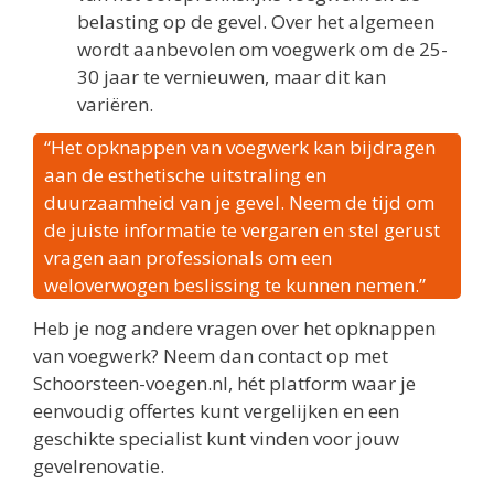
belasting op de gevel. Over het algemeen
wordt aanbevolen om voegwerk om de 25-
30 jaar te vernieuwen, maar dit kan
variëren.
“Het opknappen van voegwerk kan bijdragen
aan de esthetische uitstraling en
duurzaamheid van je gevel. Neem de tijd om
de juiste informatie te vergaren en stel gerust
vragen aan professionals om een
weloverwogen beslissing te kunnen nemen.”
Heb je nog andere vragen over het opknappen
van voegwerk? Neem dan contact op met
Schoorsteen-voegen.nl, hét platform waar je
eenvoudig offertes kunt vergelijken en een
geschikte specialist kunt vinden voor jouw
gevelrenovatie.