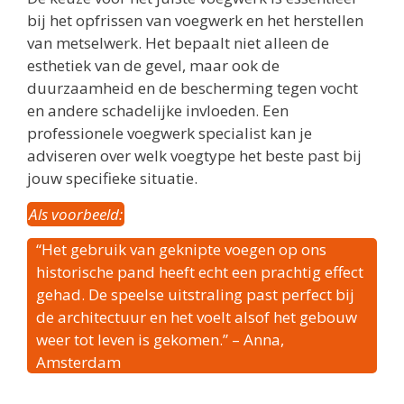
bij het opfrissen van voegwerk en het herstellen
van metselwerk. Het bepaalt niet alleen de
esthetiek van de gevel, maar ook de
duurzaamheid en de bescherming tegen vocht
en andere schadelijke invloeden. Een
professionele voegwerk specialist kan je
adviseren over welk voegtype het beste past bij
jouw specifieke situatie.
Als voorbeeld:
“Het gebruik van geknipte voegen op ons
historische pand heeft echt een prachtig effect
gehad. De speelse uitstraling past perfect bij
de architectuur en het voelt alsof het gebouw
weer tot leven is gekomen.” – Anna,
Amsterdam