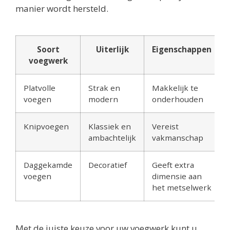
manier wordt hersteld.
Soort
Uiterlijk
Eigenschappen
voegwerk
Platvolle
Strak en
Makkelijk te
voegen
modern
onderhouden
Knipvoegen
Klassiek en
Vereist
ambachtelijk
vakmanschap
Daggekamde
Decoratief
Geeft extra
voegen
dimensie aan
het metselwerk
Met de juiste keuze voor uw voegwerk kunt u