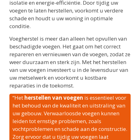
isolatie en energie-efficiëntie. Door tijdig uw
voegen te laten herstellen, voorkomt u verdere
schade en houdt u uw woning in optimale
conditie.
Voegherstel is meer dan alleen het opvullen van
beschadigde voegen. Het gaat om het correct
repareren en vernieuwen van de voegen, zodat ze
weer duurzaam en sterk zijn. Met het herstellen
van uw voegen investeert u in de levensduur van
uw metselwerk en voorkomt u kostbare
reparaties in de toekomst.
“Het
herstellen van voegen
is essentieel voor
het behoud van de kwaliteit en uitstraling van
uw gebouw. Verwaarloosde voegen kunnen
leiden tot ernstige problemen, zoals
vochtproblemen en schade aan de constructie.
Zorg ervoor dat u tijdig uw voegen laat